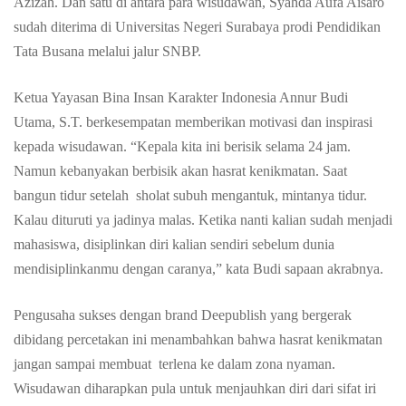
Azizah. Dan satu di antara para wisudawan, Syahda Aufa Aisaro
CEO
sudah diterima di Universitas Negeri Surabaya prodi Pendidikan
Tata Busana melalui jalur SNBP.
Deepublish
Ketua Yayasan Bina Insan Karakter Indonesia Annur Budi
Utama, S.T. berkesempatan memberikan motivasi dan inspirasi
kepada wisudawan. “Kepala kita ini berisik selama 24 jam.
Namun kebanyakan berbisik akan hasrat kenikmatan. Saat
bangun tidur setelah sholat subuh mengantuk, mintanya tidur.
Kalau dituruti ya jadinya malas. Ketika nanti kalian sudah menjadi
mahasiswa, disiplinkan diri kalian sendiri sebelum dunia
mendisiplinkanmu dengan caranya,” kata Budi sapaan akrabnya.
Pengusaha sukses dengan brand Deepublish yang bergerak
dibidang percetakan ini menambahkan bahwa hasrat kenikmatan
jangan sampai membuat terlena ke dalam zona nyaman.
Wisudawan diharapkan pula untuk menjauhkan diri dari sifat iri