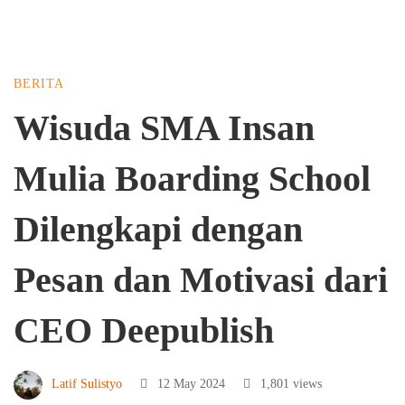
BERITA
Wisuda
Wisuda SMA Insan
SMA
Mulia Boarding School
Insan
Dilengkapi dengan
Pesan dan Motivasi dari
Mulia
CEO Deepublish
Boarding
Latif Sulistyo
12 May 2024
1,801 views