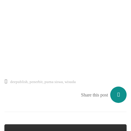
deepublish
,
penerbit
,
purna siswa
,
wisuda
Share this post